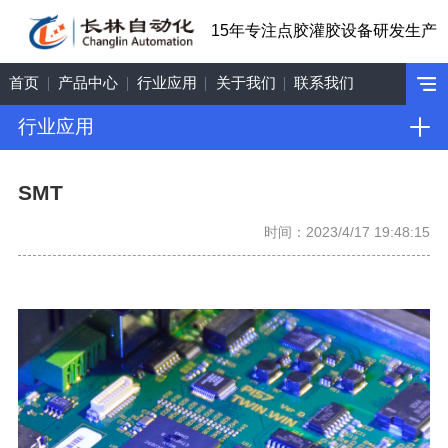
15年专注点胶灌胶设备研发生产
首页
产品中心
行业应用
关于我们
联系我们
行业应用
SMT
时间：2023/4/17 19:48:15