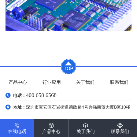
产品中心
行业应用
关于我们
联系我们
400 658 6568
电话：
地址：
深圳市宝安区石岩街道德政路4号兴强商贸大厦B区10楼
在线电话
产品中心
关于我们
联系我们