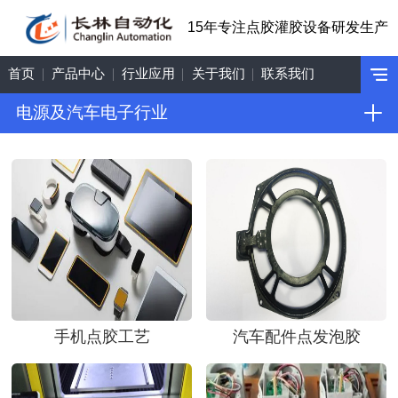
15年专注点胶灌胶设备研发生产
首页
产品中心
行业应用
关于我们
联系我们
电源及汽车电子行业
手机点胶工艺
汽车配件点发泡胶